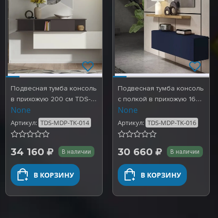
Подвесная тумба консоль
Подвесная тумба консоль
в прихожую 200 см TDS-
с полкой в прихожую 160
None
None
MDP-TK-014
см TDS-MDP-TK-016
Артикул:
TDS-MDP-TK-014
Артикул:
TDS-MDP-TK-016
34 160
30 660
В наличии
В наличии
В КОРЗИНУ
В КОРЗИНУ