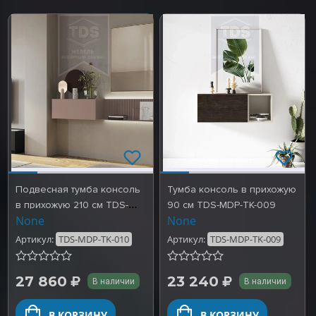
Подвесная тумба консоль
Тумба консоль в прихожую
в прихожую 210 см TDS-
90 см TDS-MDP-TK-009
None
None
MDP-TK-010
Артикул:
TDS-MDP-TK-010
Артикул:
TDS-MDP-TK-009
27 860
23 240
В наличии
В наличии
В КОРЗИНУ
В КОРЗИНУ