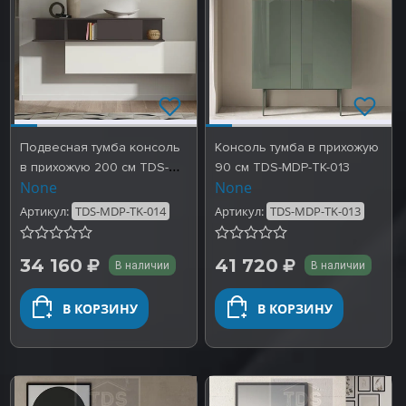
Подвесная тумба консоль
Консоль тумба в прихожую
в прихожую 200 см TDS-
90 см TDS-MDP-TK-013
None
None
MDP-TK-014
Артикул:
TDS-MDP-TK-014
Артикул:
TDS-MDP-TK-013
34 160
41 720
В наличии
В наличии
В КОРЗИНУ
В КОРЗИНУ