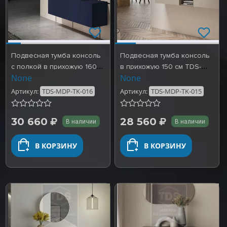
Подвесная тумба консоль
Подвесная тумба консоль
с полкой в прихожую 160
в прихожую 150 см TDS-
None
None
см TDS-MDP-TK-016
MDP-TK-015
Артикул:
TDS-MDP-TK-016
Артикул:
TDS-MDP-TK-015
30 660
28 560
В наличии
В наличии
В КОРЗИНУ
В КОРЗИНУ