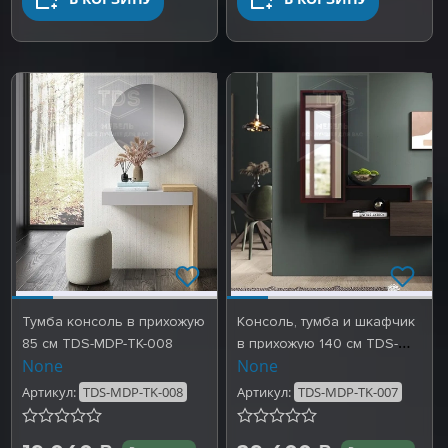
Тумба консоль в прихожую
Консоль, тумба и шкафчик
85 см TDS-MDP-TK-008
в прихожую 140 см TDS-
None
None
MDP-TK-007
Артикул:
TDS-MDP-TK-008
Артикул:
TDS-MDP-TK-007