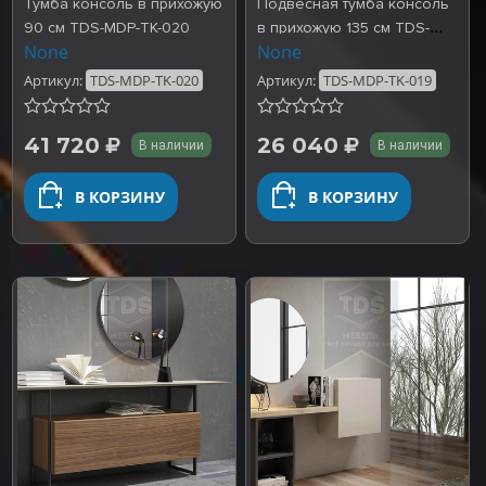
Тумба консоль в прихожую
Подвесная тумба консоль
90 см TDS-MDP-TK-020
в прихожую 135 см TDS-
None
None
MDP-TK-019
Артикул:
TDS-MDP-TK-020
Артикул:
TDS-MDP-TK-019
41 720
26 040
В наличии
В наличии
В КОРЗИНУ
В КОРЗИНУ