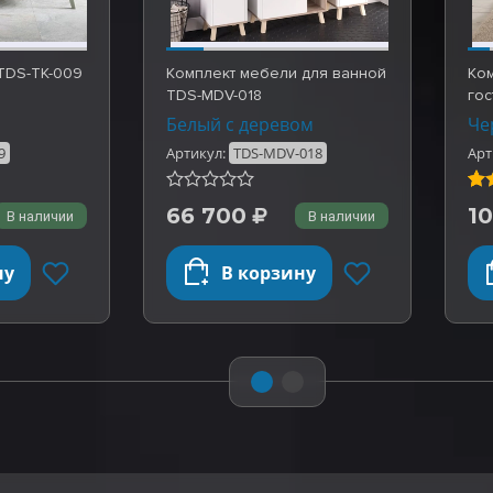
TDS-TK-009
Комплект мебели для ванной
Ко
TDS-MDV-018
гос
Белый с деревом
Че
9
Артикул:
TDS-MDV-018
Арт
Ре
5,0
(1)
66 700
1
В наличии
В наличии
5 
ос
оп
ну
В корзину
от