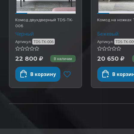
Комод двухдверный TDS-TK-
Комод на ножках 
006
Черный
Бежевый
Артикул:
TDS-TK-006
Артикул:
TDS-TK-00
22 800
20 650
В наличии
В корзину
В корзи