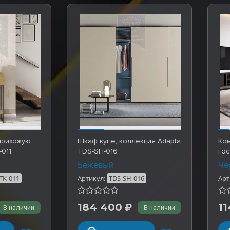
прихожую
Шкаф купе, коллекция Adapta
Ко
-011
TDS-SH-016
гос
Бежевый
Че
TK-011
Артикул:
TDS-SH-016
Арт
184 400
11
В наличии
В наличии