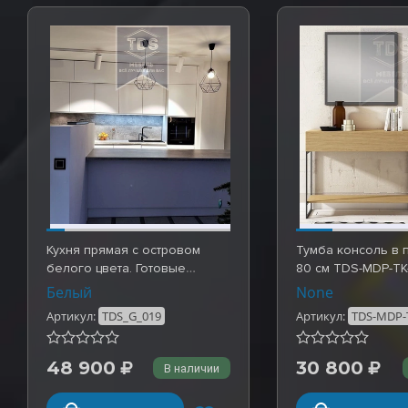
Кухня прямая с островом
Тумба консоль в 
белого цвета. Готовые
80 см TDS-MDP-TK
работы TDS_G_019
Белый
None
Артикул:
TDS_G_019
Артикул:
TDS-MDP-
48 900
30 800
В наличии