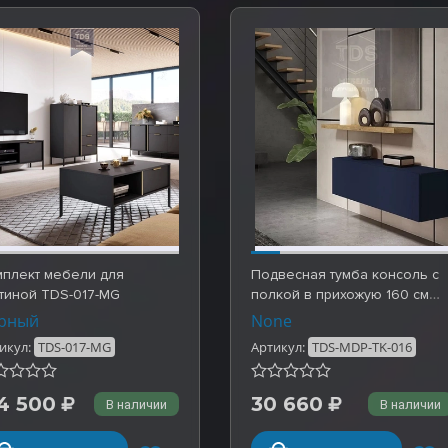
мплект мебели для
Подвесная тумба консоль с
тиной TDS-017-MG
полкой в прихожую 160 см
TDS-MDP-TK-016
рный
None
икул:
TDS-017-MG
Артикул:
TDS-MDP-TK-016
4 500
30 660
В наличии
В наличии