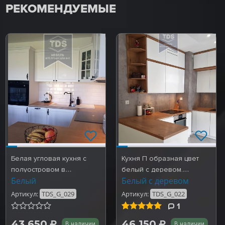
РЕКОМЕНДУЕМЫЕ
Белая угловая кухня с
Кухня П образная цвет
полуостровом в
белый с деревом.
Белый
Белый с деревом
скандинавском стиле.
Готовые работы
Готовы…
TDS_G_022
Артикул:
TDS_G_029
Артикул:
TDS_G_022
1
Рейтинг
5,0
(1)
из
43 650
46 150
В наличии
В наличии