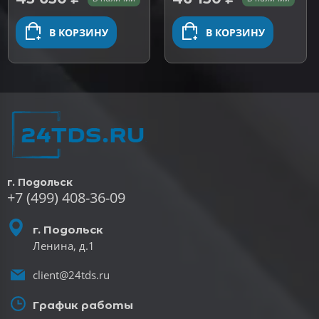
5 на
основе
опроса
В КОРЗИНУ
В КОРЗИНУ
отзыв
г. Подольск
+7 (499) 408-36-09
г. Подольск
Ленина, д.1
client@24tds.ru
График работы