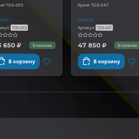
ня TDS-053
Кухня TDS-047
рый
Белый
икул:
TDS-053
Артикул:
TDS-047
3 650
47 850
В наличии
В наличии
В корзину
В корзину