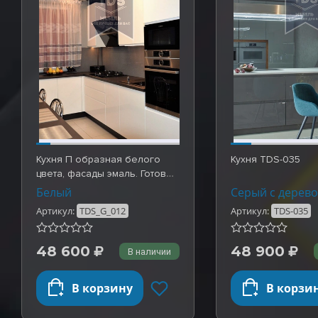
Кухня П образная белого
Кухня TDS-035
цвета, фасады эмаль. Готовые
работы TDS_…
Белый
Серый с дерев
Артикул:
TDS_G_012
Артикул:
TDS-035
48 600
48 900
В наличии
В корзину
В корзи