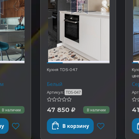
Кухня TDS-047
Кух
цве
TD
ом
Белый
Се
Артикул:
TDS-047
Арт
47 850
4
В наличии
В наличии
ну
В корзину