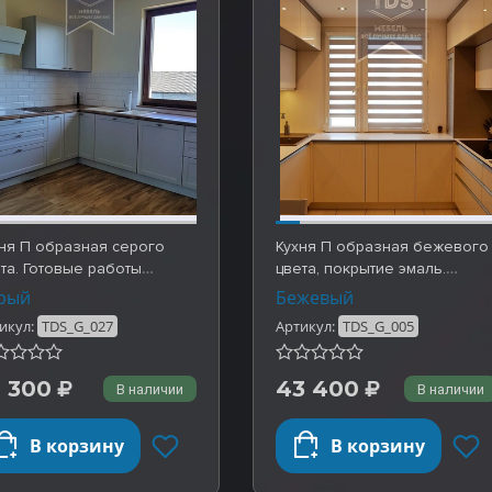
ня П образная серого
Кухня П образная бежевого
та. Готовые работы
цвета, покрытие эмаль.
S_G_027
Готовые работы …
рый
Бежевый
икул:
TDS_G_027
Артикул:
TDS_G_005
1 300
43 400
В наличии
В наличии
В корзину
В корзину