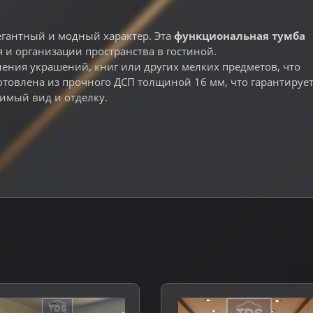
гантный и модный характер. Эта
функциональная тумба
и организации пространства в гостиной.
ния украшений, книг или других мелких предметов, что
товлена ​​из прочного ДСП толщиной 16 мм, что гарантируе
имый вид и отделку.