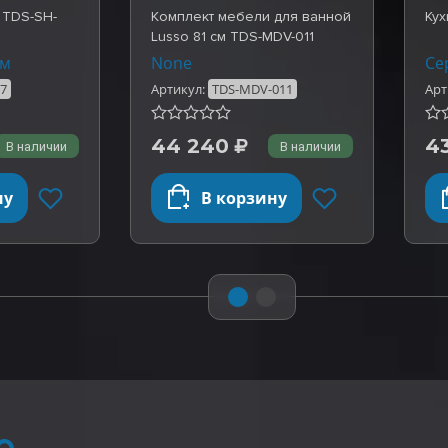
 TDS-SH-
Комплект мебели для ванной
Кух
Lusso 81 см TDS-MDV-011
ом
None
Се
27
Артикул:
TDS-MDV-011
Арт
44 240
4
В наличии
В наличии
ну
В корзину