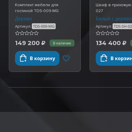
Комплект мебели для
Шкаф в прихожую
гостиной TDS-009-MG
027
Дерево
Белый с дерев
Артикул:
TDS-009-MG
Артикул:
TDS-SH-0
149 200
134 400
В наличии
В корзину
В корзи