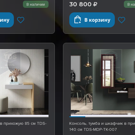
30 800
В наличии
В н
зину
В корзину
в прихожую 85 см TDS-
Консоль, тумба и шкафчик в пр
140 см TDS-MDP-TK-007