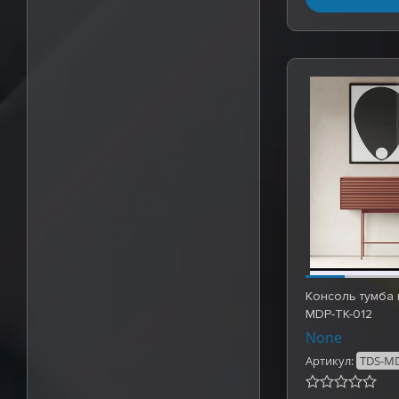
Консоль тумба 
MDP-TK-012
None
Артикул:
TDS-MD