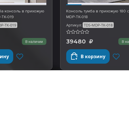
ба консоль в прихожую
Консоль тумба в прихожую 180 
-TK-019
MDP-TK-018
P-TK-019
Артикул:
TDS-MDP-TK-018
39480
В наличии
В н
зину
В корзину