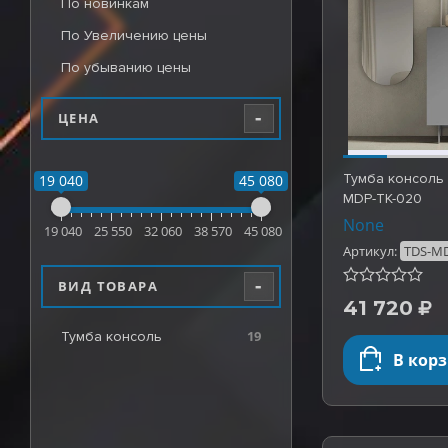
По новинкам
По Увеличению цены
По убыванию цены
-
ЦЕНА
Тумба консоль 
19 040
45 080
MDP-TK-020
None
19 040
25 550
32 060
38 570
45 080
Артикул:
TDS-MD
-
ВИД ТОВАРА
41 720
19
Тумба консоль
В кор