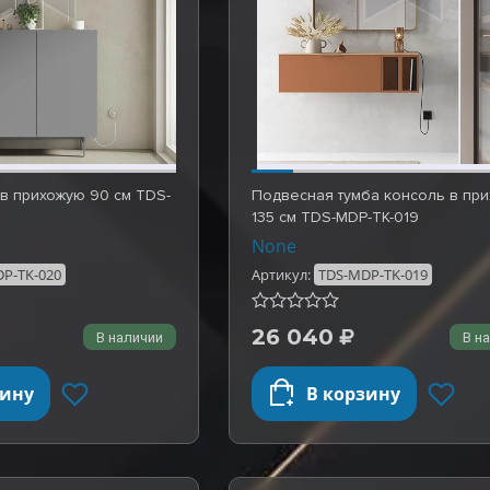
в прихожую 90 см TDS-
Подвесная тумба консоль в пр
135 см TDS-MDP-TK-019
None
P-TK-020
Артикул:
TDS-MDP-TK-019
26 040
В наличии
В н
зину
В корзину