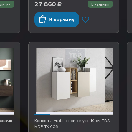
27 860
аличии
В наличии
В корзину
ихожую
Консоль тумба в прихожую 110 см TDS-
MDP-TK-006