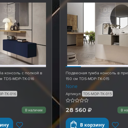
а консоль с полкой в
Подвесная тумба консоль в пр
м TDS-MDP-TK-016
150 см TDS-MDP-TK-015
None
P-TK-016
Артикул:
TDS-MDP-TK-015
28 560
В наличии
В н
зину
В корзину