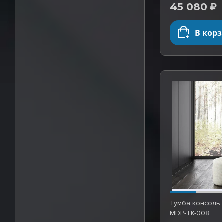
45 080
В кор
Тумба консоль 
MDP-TK-008