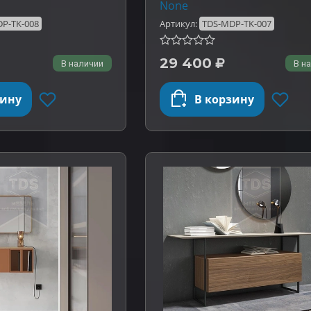
None
P-TK-008
Артикул:
TDS-MDP-TK-007
29 400
В наличии
В н
зину
В корзину