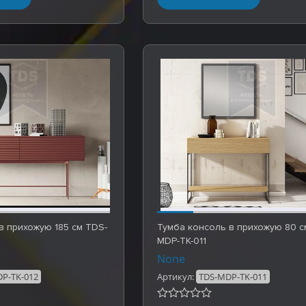
в прихожую 185 см TDS-
Тумба консоль в прихожую 80 с
MDP-TK-011
None
P-TK-012
Артикул:
TDS-MDP-TK-011