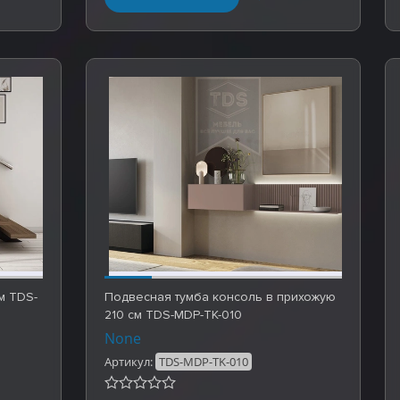
м TDS-
Подвесная тумба консоль в прихожую
210 см TDS-MDP-TK-010
None
Артикул:
TDS-MDP-TK-010