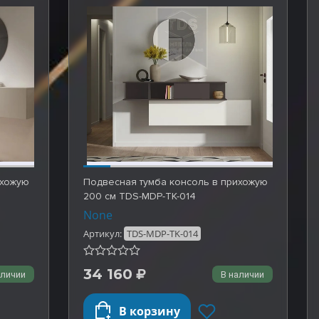
ихожую
Подвесная тумба консоль в прихожую
200 см TDS-MDP-TK-014
None
Артикул:
TDS-MDP-TK-014
34 160
аличии
В наличии
В корзину