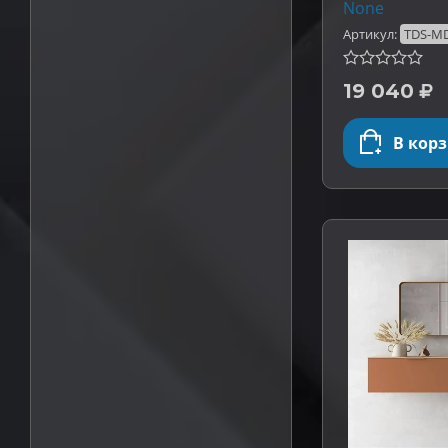
None
Артикул:
TDS-MD
19 040
В кор