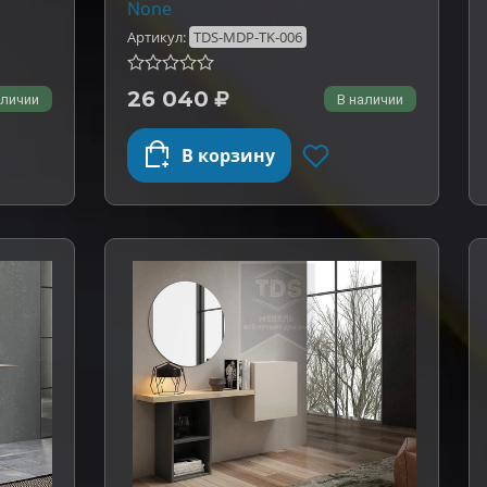
None
Артикул:
TDS-MDP-TK-006
26 040
аличии
В наличии
В корзину