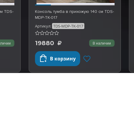
см TDS-
Консоль тумба в прихожую 140 см TDS-
MDP-TK-017
Артикул:
TDS-MDP-TK-017
19880
аличии
В наличии
В корзину