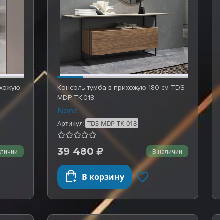
ихожую
Консоль тумба в прихожую 180 см TDS-
MDP-TK-018
None
Артикул:
TDS-MDP-TK-018
39 480
аличии
В наличии
В корзину