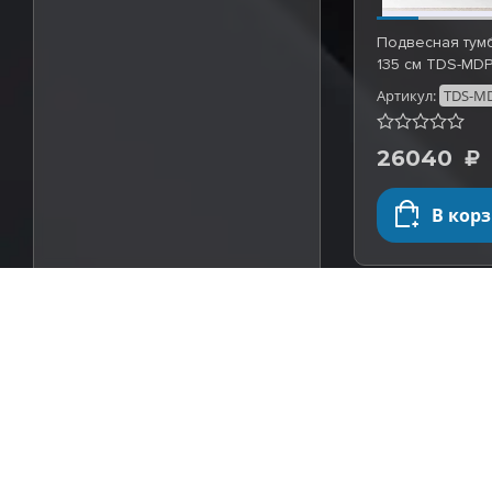
Подвесная тум
135 см TDS-MDP
Артикул:
TDS-MD
26040
В кор