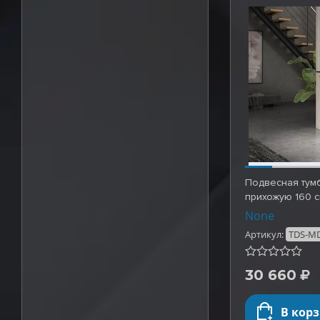
Подвесная тумб
прихожую 160 с
None
Артикул:
TDS-MD
30 660
В кор