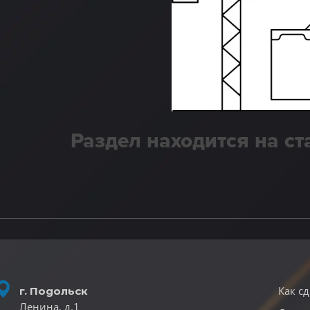
Раздел находится на с
Как сд
г. Подольск
Ленина, д.1