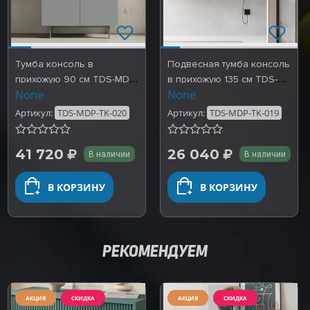
Тумба консоль в
Подвесная тумба консоль
прихожую 90 см TDS-MDP-
в прихожую 135 см TDS-
None
None
TK-020
MDP-TK-019
Артикул:
TDS-MDP-TK-020
Артикул:
TDS-MDP-TK-019
41 720
26 040
В наличии
В наличии
В КОРЗИНУ
В КОРЗИНУ
РЕКОМЕНДУЕМ
АКЦИЯ
СКИДКА
АКЦИЯ
СКИДКА