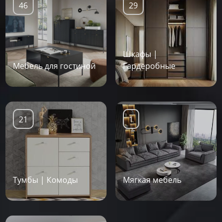
46
29
Шкафы |
Мебель для гостиной
Гардеробные
21
1
Тумбы | Комоды
Мягкая мебель