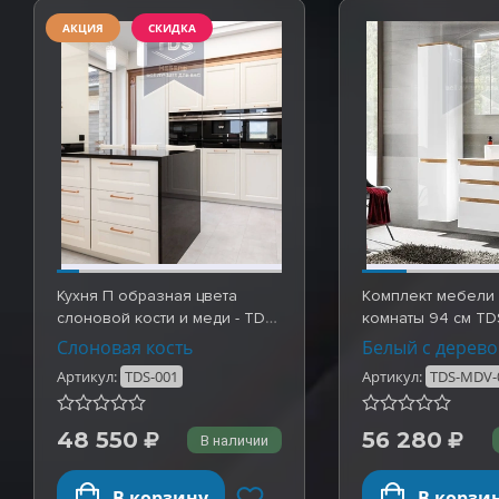
АКЦИЯ
СКИДКА
Кухня П образная цвета
Комплект мебели
слоновой кости и меди - TDS-
комнаты 94 см T
001
Слоновая кость
Белый с дерев
Артикул:
TDS-001
Артикул:
TDS-MDV-
48 550
56 280
В наличии
В корзину
В корзи