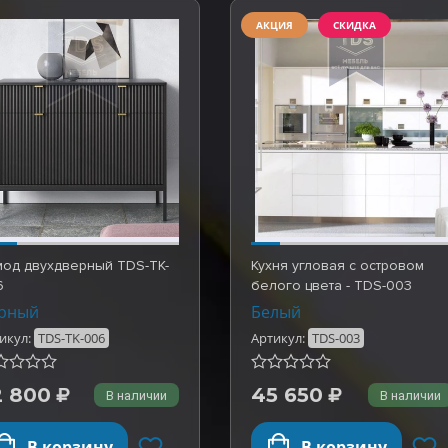
АКЦИЯ
СКИДКА
мод двухдверный TDS-TK-
Кухня угловая с островом
6
белого цвета - TDS-003
рный
Белый
икул:
TDS-TK-006
Артикул:
TDS-003
2 800
45 650
В наличии
В наличии
В корзину
В корзину