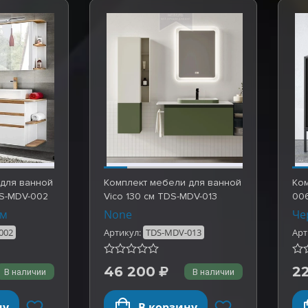
 для ванной
Комплект мебели для ванной
Ко
DS-MDV-002
Vico 130 см TDS-MDV-013
00
ом
None
Че
002
Артикул:
TDS-MDV-013
Арт
46 200
2
В наличии
В наличии
ну
В корзину