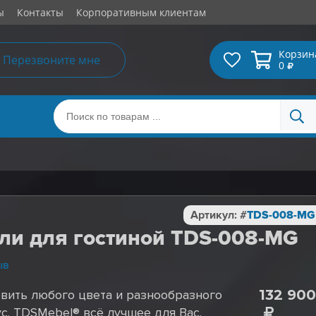
ы
Контакты
Корпоративным клиентам
Корзин
Перезвоните мне
0
Артикул: #
TDS-008-MG
ли для гостиной TDS-008-MG
ыв
132 900
вить любого цвета и разнообразного
с. TDSMebel® всё лучшее для Вас.