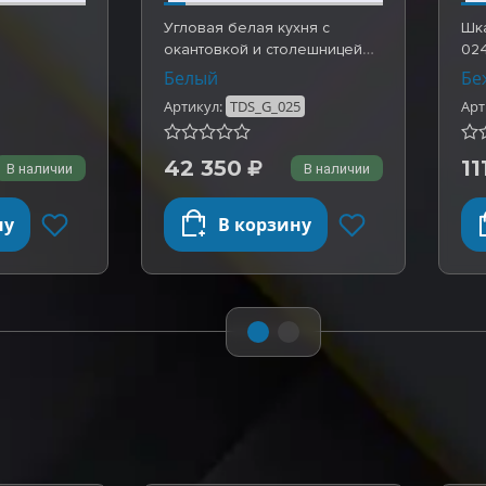
Угловая белая кухня с
Шк
окантовкой и столешницей
02
серого цвета. Гот…
Белый
Бе
Артикул:
TDS_G_025
Арт
42 350
11
В наличии
В наличии
ну
В корзину