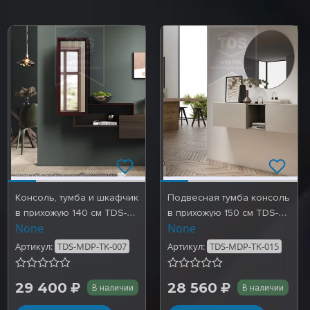
Консоль, тумба и шкафчик
Подвесная тумба консоль
в прихожую 140 см TDS-
в прихожую 150 см TDS-
None
None
MDP-TK-007
MDP-TK-015
Артикул:
TDS-MDP-TK-007
Артикул:
TDS-MDP-TK-015
29 400
28 560
В наличии
В наличии