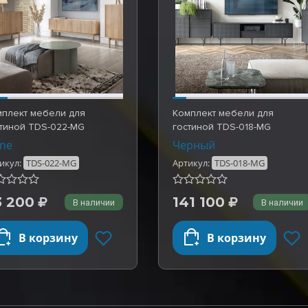
мплект мебели для
Комплект мебели для
стиной TDS-022-MG
гостиной TDS-018-MG
ne
Черный
икул:
TDS-022-MG
Артикул:
TDS-018-MG
3 200
141 100
В наличии
В наличии
В корзину
В корзину