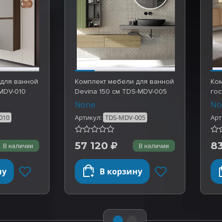
 для ванной
Комплект мебели для ванной
Ко
-MDV-010
Devina 150 см TDS-MDV-005
го
None
No
010
Артикул:
TDS-MDV-005
Арт
57 120
8
В наличии
В наличии
ну
В корзину