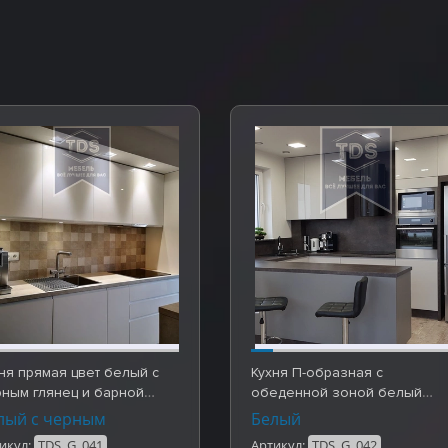
ня прямая цвет белый с
Кухня П-образная с
ным глянец и барной
обеденной зоной белый
йкой. Готовы…
глянец. Готовые работы …
лый с черным
Белый
икул:
TDS_G_041
Артикул:
TDS_G_042