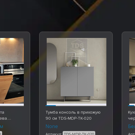
та
Тумба консоль в прихожую
Кух
ева.
90 см TDS-MDP-TK-020
чер
TDS_G_030
сто
ом
None
Бе
0
Артикул:
TDS-MDP-TK-020
Арт