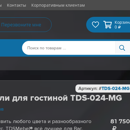
ы
Контакты
Корпоративным клиентам
Корзин
Перезвоните мне
0
Артикул: #
TDS-024-MG
ли для гостиной TDS-024-MG
ыв
81 750
вить любого цвета и разнообразного
с. TDSMebel® всё лучшее для Вас.