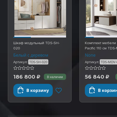
Шкаф модульный TDS-SH-
Комплект мебели
020
Pacific 110 см TDS
Белый с деревом
None
Артикул:
TDS-SH-020
Артикул:
TDS-MDV-
186 800
56 840
В наличии
В корзину
В корзи