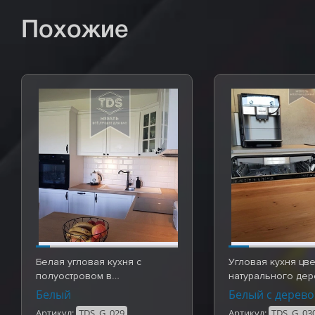
Похожие
Белая угловая кухня с
Угловая кухня цве
полуостровом в
натурального дер
скандинавском стиле.
Готовые работы 
Белый
Белый с дерев
Готовы…
Артикул:
TDS_G_029
Артикул:
TDS_G_03