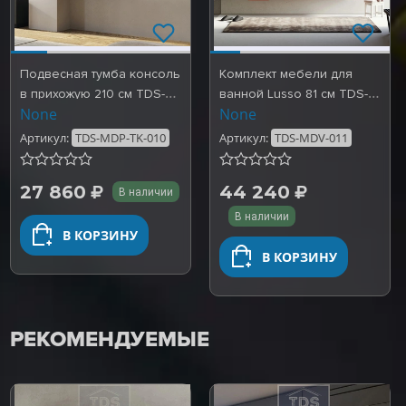
Подвесная тумба консоль
Комплект мебели для
в прихожую 210 см TDS-
ванной Lusso 81 см TDS-
None
None
MDP-TK-010
MDV-011
Артикул:
TDS-MDP-TK-010
Артикул:
TDS-MDV-011
27 860
44 240
В наличии
В наличии
В КОРЗИНУ
В КОРЗИНУ
РЕКОМЕНДУЕМЫЕ