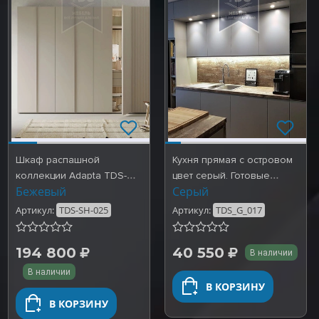
Шкаф распашной
Кухня прямая с островом
коллекции Adapta TDS-
цвет серый. Готовые
Бежевый
Серый
SH-025
работы TDS_G_017
Артикул:
TDS-SH-025
Артикул:
TDS_G_017
194 800
40 550
В наличии
В наличии
В КОРЗИНУ
В КОРЗИНУ