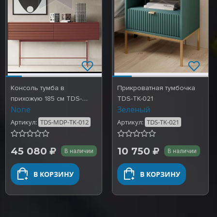
Консоль тумба в
Прикроватная тумбочка
прихожую 185 см TDS-
TDS-TK-021
None
Зеленый
MDP-TK-012
Артикул:
TDS-MDP-TK-012
Артикул:
TDS-TK-021
45 080
10 750
В наличии
В наличии
В КОРЗИНУ
В КОРЗИНУ