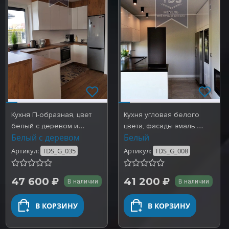
Кухня П-образная, цвет
Кухня угловая белого
белый с деревом и
цвета, фасады эмаль.
Белый с деревом
Белый
барной стойкой. Готовые…
Готовые работы
TDS_G_0…
Артикул:
TDS_G_035
Артикул:
TDS_G_008
47 600
41 200
В наличии
В наличии
В КОРЗИНУ
В КОРЗИНУ