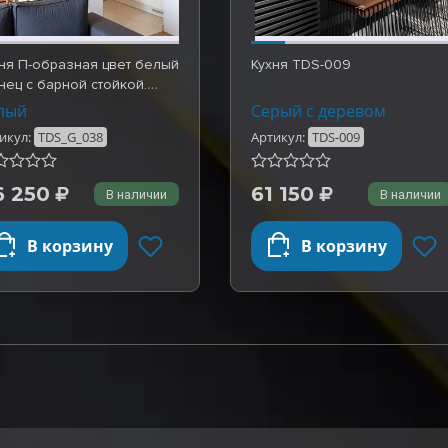
ня П-образная цвет белый
Кухня TDS-009
нец с барной стойкой.
товые раб…
лый
Серый с деревом
икул:
TDS_G_038
Артикул:
TDS-009
6 250
61 150
В наличии
В наличии
В корзину
В корзину