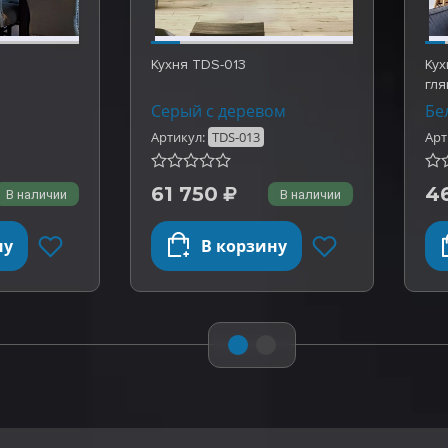
Кухня TDS-013
Кух
гля
Го
Серый с деревом
Бе
Артикул:
TDS-013
Арт
61 750
4
В наличии
В наличии
ну
В корзину