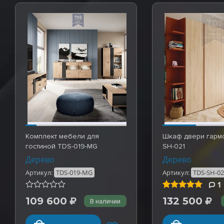
Комплект мебели для
Шкаф двери гарм
гостиной TDS-019-MG
SH-021
Дерево
Дерево
Артикул:
TDS-019-MG
Артикул:
TDS-SH-0
1
Рейтинг
5,0
(1)
из
109 600
132 500
В наличии
5 на
основе
опроса