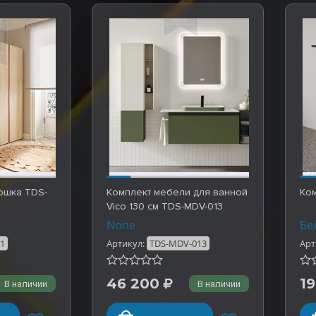
ошка TDS-
Комплект мебели для ванной
Ко
Vico 130 см TDS-MDV-013
None
Бе
21
Артикул:
TDS-MDV-013
Арт
46 200
19
В наличии
В наличии