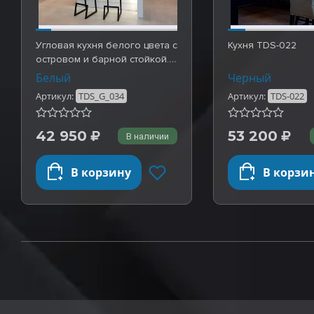
Угловая кухня белого цвета с
Кухня TDS-022
островом и барной стойкой.
Готовые …
Белый
Черный
Артикул:
TDS_G_034
Артикул:
TDS-022
42 950
53 200
В наличии
В корзину
В корзи