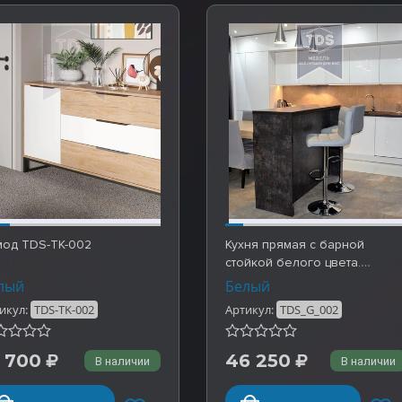
мод TDS-TK-002
Кухня прямая с барной
стойкой белого цвета.
Готовые работы TDS_G…
лый
Белый
икул:
TDS-TK-002
Артикул:
TDS_G_002
 700
46 250
В наличии
В наличии