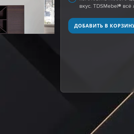
вкус. TDSMebel® всё 
ДОБАВИТЬ В КОРЗИН