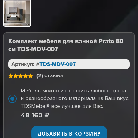
Комплект мебели для ванной Prato 80
см TDS-MDV-007
Артикул: #
TDS-MDV-007
(2) отзыва
Рейтинг
5,0
(2)
из
5 на
Мебель можно изготовить любого цвета
основе
и разнообразного материала на Ваш вкус.
опроса
отзыва
TDSMebel® всё лучшее для Вас.
48 160
ДОБАВИТЬ В КОРЗИНУ