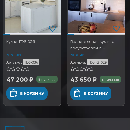
Кухня TDS-036
Белая угловая кухня с
полуостровом в
Белый
Белый
скандинавском стиле.
Готовы…
Артикул:
TDS-036
Артикул:
TDS_G_029
47 200
43 650
В наличии
В наличии
В КОРЗИНУ
В КОРЗИНУ