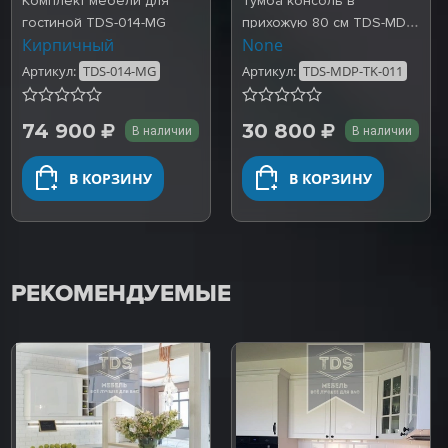
Комплект мебели для
Тумба консоль в
гостиной TDS-014-MG
прихожую 80 см TDS-MDP-
Кирпичный
None
TK-011
Артикул:
TDS-014-MG
Артикул:
TDS-MDP-TK-011
74 900
30 800
В наличии
В наличии
В КОРЗИНУ
В КОРЗИНУ
РЕКОМЕНДУЕМЫЕ