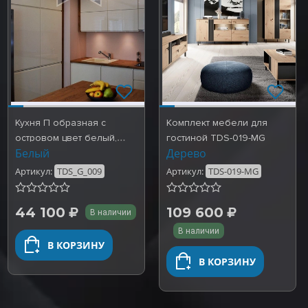
Кухня П образная с
Комплект мебели для
островом цвет белый,
гостиной TDS-019-MG
Белый
Дерево
фасады эмаль. Готовые
ра…
Артикул:
TDS_G_009
Артикул:
TDS-019-MG
44 100
109 600
В наличии
В наличии
В КОРЗИНУ
В КОРЗИНУ