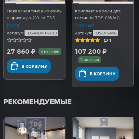
Подвесная тумба консоль
Комплект мебели для
в прихожую 210 см TDS-
гостиной TDS-016-MG
None
Черный
MDP-TK-010
Артикул:
TDS-MDP-TK-010
Артикул:
TDS-016-MG
1
Рейтинг
5,0
(1)
из
27 860
107 200
В наличии
5 на
основе
В наличии
опроса
В КОРЗИНУ
отзыв
В КОРЗИНУ
РЕКОМЕНДУЕМЫЕ