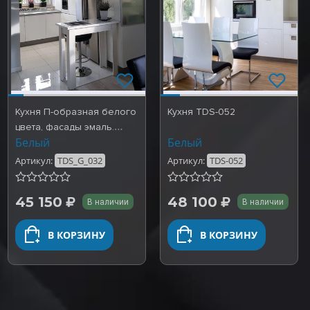
Кухня П-образная белого
Кухня TDS-052
цвета, фасады эмаль.
Белый
Белый
Готовые работы TDS_…
Артикул:
TDS_G_032
Артикул:
TDS-052
45 150
48 100
В наличии
В наличии
В КОРЗИНУ
В КОРЗИНУ