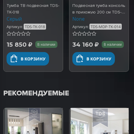
Тумба ТВ подвесная TDS-
Подвесная тумба консоль
TK-018
в прихожую 200 см TDS-
Серый
None
MDP-TK-014
Артикул:
TDS-TK-018
Артикул:
TDS-MDP-TK-014
15 850
34 160
В наличии
В наличии
В КОРЗИНУ
В КОРЗИНУ
РЕКОМЕНДУЕМЫЕ